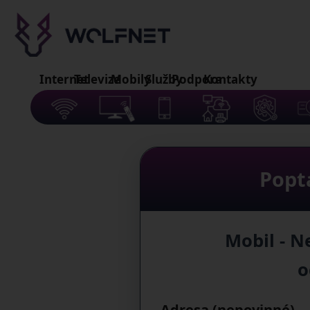
Internet
Televize
Mobily
Služby
Podpora
Kontakty
Popt
Mobil - 
o
Adresa (nepovinné)