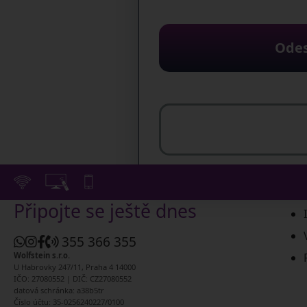
Odes
Připojte se ještě dnes
355 366 355
Wolfstein s.r.o.
U Habrovky 247/11, Praha 4 14000
IČO: 27080552 | DIČ: CZ27080552
datová schránka: a38b5tr
Číslo účtu: 35-0256240227/0100