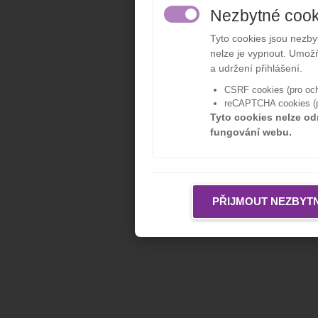
Nezbytné cook
Tyto cookies jsou nezb
nelze je vypnout. Umožň
a udržení přihlášení.
CSRF cookies (pro och
reCAPTCHA cookies (pr
Tyto cookies nelze od
fungování webu.
PŘIJMOUT NEZBYT