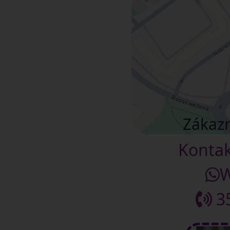
Zákazn
Kontak
W
35