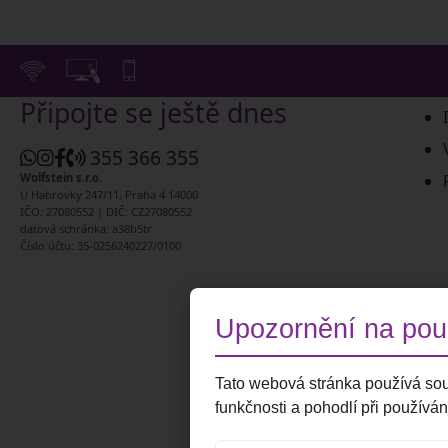
Připojte se ještě dnes
355 366 355
Wolfstein s.r.o.
U Habrovky 247/11, Praha 4 14000
IČO: 27080552 | DIČ: CZ27080552
datová schránka: a38b5tr
Číslo účtu: 35-0256240227/0100
Upozornění na použ
Tato webová stránka používá sou
funkčnosti a pohodlí při používán