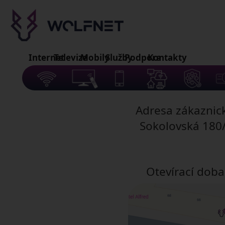
Internet
Televize
Mobily
Služby
Podpora
Kontakty
Adresa zákaznického centra Karlovy V
Sokolovská 180/64, 360 01, Karlovy V
Otevírací doba: Po,St,Čt,Pá 8:00-16: